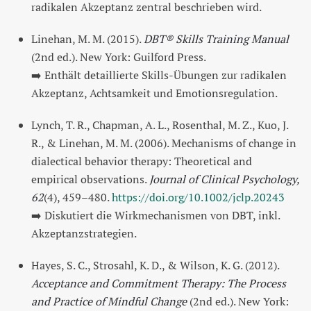
radikalen Akzeptanz zentral beschrieben wird.
Linehan, M. M. (2015).
DBT® Skills Training Manual
(2nd ed.). New York: Guilford Press.
➡️ Enthält detaillierte Skills-Übungen zur radikalen
Akzeptanz, Achtsamkeit und Emotionsregulation.
Lynch, T. R., Chapman, A. L., Rosenthal, M. Z., Kuo, J.
R., & Linehan, M. M. (2006). Mechanisms of change in
dialectical behavior therapy: Theoretical and
empirical observations.
Journal of Clinical Psychology,
62
(4), 459–480.
https://doi.org/10.1002/jclp.20243
➡️ Diskutiert die Wirkmechanismen von DBT, inkl.
Akzeptanzstrategien.
Hayes, S. C., Strosahl, K. D., & Wilson, K. G. (2012).
Acceptance and Commitment Therapy: The Process
and Practice of Mindful Change
(2nd ed.). New York: