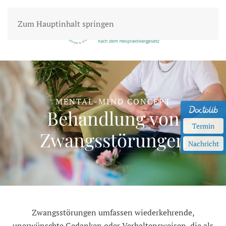
Zum Hauptinhalt springen
MENTAL-MIND CONCEPT
Behandlung von
Termin
Zwangsstörungen
Nachricht
Zwangsstörungen umfassen wiederkehrende,
unerwünschte Gedanken oder Verhaltensweisen, die als