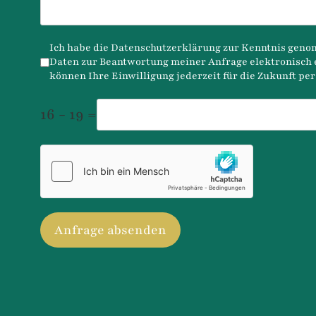
Datenschutz
*
Ich habe die
Datenschutzerklärung
zur Kenntnis genommen. Ich stimme zu, dass me
Daten zur Beantwortung meiner Anfrage elektronisch erhoben und gespeichert we
können Ihre Einwilligung jederzeit für die Zukunft pe
16 - 19 =
hCaptcha
*
Anfrage absenden