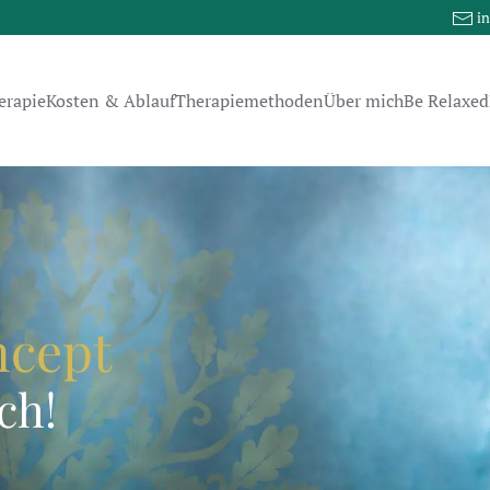
i
erapie
Kosten & Ablauf
Therapiemethoden
Über mich
Be Relaxed
ncept
ch!