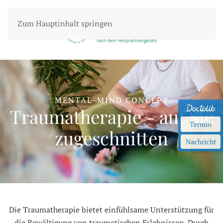
Zum Hauptinhalt springen
MENTAL-MIND CONCEPT
Traumatherapie - auf Sie
Termin
zugeschnitten
Nachricht
Die Traumatherapie bietet einfühlsame Unterstützung für
die Bewältigung von traumatischen Erlebnissen. Durch